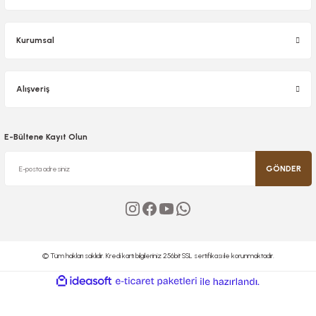
Kurumsal
Alışveriş
E-Bültene Kayıt Olun
GÖNDER
© Tüm hakları saklıdır. Kredi kartı bilgileriniz 256bit SSL sertifikası ile korunmaktadır.
ideasoft
ile
e-
hazırlandı.
ticaret
paketleri