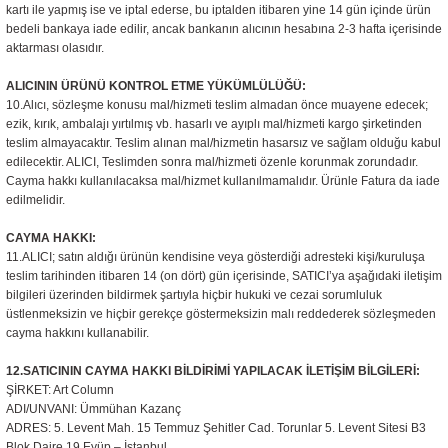
kartı ile yapmış ise ve iptal ederse, bu iptalden itibaren yine 14 gün içinde ürün
bedeli bankaya iade edilir, ancak bankanın alıcının hesabına 2-3 hafta içerisinde
aktarması olasıdır.
ALICININ ÜRÜNÜ KONTROL ETME YÜKÜMLÜLÜĞÜ:
10.Alıcı, sözleşme konusu mal/hizmeti teslim almadan önce muayene edecek;
ezik, kırık, ambalajı yırtılmış vb. hasarlı ve ayıplı mal/hizmeti kargo şirketinden
teslim almayacaktır. Teslim alınan mal/hizmetin hasarsız ve sağlam olduğu kabul
edilecektir. ALICI, Teslimden sonra mal/hizmeti özenle korunmak zorundadır.
Cayma hakkı kullanılacaksa mal/hizmet kullanılmamalıdır. Ürünle Fatura da iade
edilmelidir.
CAYMA HAKKI:
11.ALICI; satın aldığı ürünün kendisine veya gösterdiği adresteki kişi/kuruluşa
teslim tarihinden itibaren 14 (on dört) gün içerisinde, SATICI’ya aşağıdaki iletişim
bilgileri üzerinden bildirmek şartıyla hiçbir hukuki ve cezai sorumluluk
üstlenmeksizin ve hiçbir gerekçe göstermeksizin malı reddederek sözleşmeden
cayma hakkını kullanabilir.
12.SATICININ CAYMA HAKKI BİLDİRİMİ YAPILACAK İLETİŞİM BİLGİLERİ:
ŞİRKET: Art Column
ADI/UNVANI: Ümmühan Kazanç
ADRES: 5. Levent Mah. 15 Temmuz Şehitler Cad. Torunlar 5. Levent Sitesi B3
Blok Daire 19 Eyüp – İstanbul