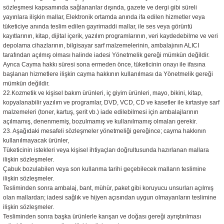
sözleşmesi kapsamında sağlananlar dışında, gazete ve dergi gibi süreli
yayınlara ilişkin mallar, Elektronik ortamda anında ifa edilen hizmetler veya
tüketiciye anında teslim edilen gayrimaddi mallar, ile ses veya görüntü
kayıtlarının, kitap, dijital içerik, yazılım programlarının, veri kaydedebilme ve veri
depolama cihazlarının, bilgisayar sarf malzemelerinin, ambalajının ALICI
tarafından açılmış olması halinde iadesi Yönetmelik gereği mümkün değildir.
Ayrıca Cayma hakkı süresi sona ermeden önce, tüketicinin onayı ile ifasına
başlanan hizmetlere ilişkin cayma hakkının kullanılması da Yönetmelik gereği
mümkün değildir.
22.Kozmetik ve kişisel bakım ürünleri, iç giyim ürünleri, mayo, bikini, kitap,
kopyalanabilir yazılım ve programlar, DVD, VCD, CD ve kasetler ile kırtasiye sarf
malzemeleri (toner, kartuş, şerit vb.) iade edilebilmesi için ambalajlarının
açılmamış, denenmemiş, bozulmamış ve kullanılmamış olmaları gerekir.
23. Aşağıdaki mesafeli sözleşmeler yönetmeliği gereğince; cayma hakkının
kullanılmayacak ürünler,
Tüketicinin istekleri veya kişisel ihtiyaçları doğrultusunda hazırlanan mallara
ilişkin sözleşmeler.
Çabuk bozulabilen veya son kullanma tarihi geçebilecek malların teslimine
ilişkin sözleşmeler.
Tesliminden sonra ambalaj, bant, mühür, paket gibi koruyucu unsurları açılmış
olan mallardan; iadesi sağlık ve hijyen açısından uygun olmayanların teslimine
ilişkin sözleşmeler.
Tesliminden sonra başka ürünlerle karışan ve doğası gereği ayrıştırılması