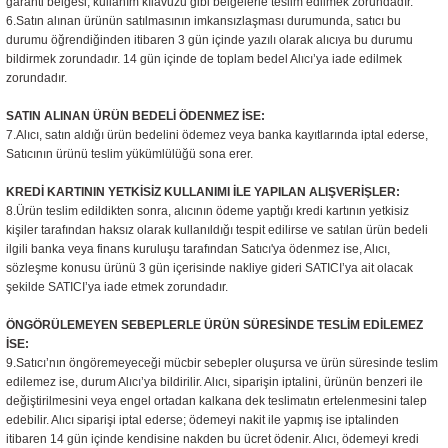
garanti belgesi, kullanım kılavuzu gibi belgelerle teslim edilmek zorundadır.
6.Satın alınan ürünün satılmasının imkansızlaşması durumunda, satıcı bu
durumu öğrendiğinden itibaren 3 gün içinde yazılı olarak alıcıya bu durumu
bildirmek zorundadır. 14 gün içinde de toplam bedel Alıcı’ya iade edilmek
zorundadır.
SATIN ALINAN ÜRÜN BEDELİ ÖDENMEZ İSE:
7.Alıcı, satın aldığı ürün bedelini ödemez veya banka kayıtlarında iptal ederse,
Satıcının ürünü teslim yükümlülüğü sona erer.
KREDİ KARTININ YETKİSİZ KULLANIMI İLE YAPILAN ALIŞVERİŞLER:
8.Ürün teslim edildikten sonra, alıcının ödeme yaptığı kredi kartının yetkisiz
kişiler tarafından haksız olarak kullanıldığı tespit edilirse ve satılan ürün bedeli
ilgili banka veya finans kuruluşu tarafından Satıcı'ya ödenmez ise, Alıcı,
sözleşme konusu ürünü 3 gün içerisinde nakliye gideri SATICI’ya ait olacak
şekilde SATICI’ya iade etmek zorundadır.
ÖNGÖRÜLEMEYEN SEBEPLERLE ÜRÜN SÜRESİNDE TESLİM EDİLEMEZ
İSE:
9.Satıcı’nın öngöremeyeceği mücbir sebepler oluşursa ve ürün süresinde teslim
edilemez ise, durum Alıcı’ya bildirilir. Alıcı, siparişin iptalini, ürünün benzeri ile
değiştirilmesini veya engel ortadan kalkana dek teslimatın ertelenmesini talep
edebilir. Alıcı siparişi iptal ederse; ödemeyi nakit ile yapmış ise iptalinden
itibaren 14 gün içinde kendisine nakden bu ücret ödenir. Alıcı, ödemeyi kredi