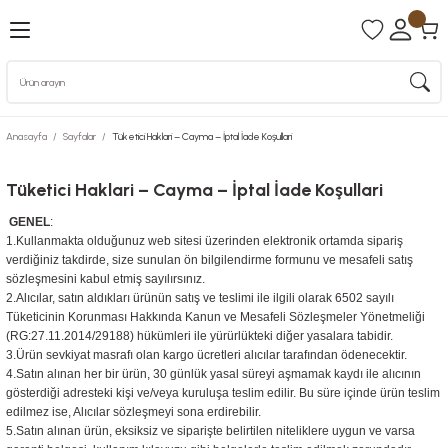
Anasayfa
Sayfalar
Tüketici Haklari – Cayma – İptal İade Koşullari
Tüketici Haklari – Cayma – İptal İade Koşullari
GENEL
:
1.Kullanmakta olduğunuz web sitesi üzerinden elektronik ortamda sipariş
verdiğiniz takdirde, size sunulan ön bilgilendirme formunu ve mesafeli satış
sözleşmesini kabul etmiş sayılırsınız.
2.Alıcılar, satın aldıkları ürünün satış ve teslimi ile ilgili olarak 6502 sayılı
Tüketicinin Korunması Hakkında Kanun ve Mesafeli Sözleşmeler Yönetmeliği
(RG:27.11.2014/29188) hükümleri ile yürürlükteki diğer yasalara tabidir.
3.Ürün sevkiyat masrafı olan kargo ücretleri alıcılar tarafından ödenecektir.
4.Satın alınan her bir ürün, 30 günlük yasal süreyi aşmamak kaydı ile alıcının
gösterdiği adresteki kişi ve/veya kuruluşa teslim edilir. Bu süre içinde ürün teslim
edilmez ise, Alıcılar sözleşmeyi sona erdirebilir.
5.Satın alınan ürün, eksiksiz ve siparişte belirtilen niteliklere uygun ve varsa