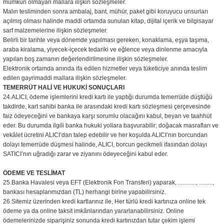
mümkün olmayan mallara ilişkin sözleşmeler.
Malın tesliminden sonra ambalaj, bant, mühür, paket gibi koruyucu unsurları
açılmış olması halinde maddi ortamda sunulan kitap, dijital içerik ve bilgisayar
sarf malzemelerine ilişkin sözleşmeler.
Belirli bir tarihte veya dönemde yapılması gereken, konaklama, eşya taşıma,
araba kiralama, yiyecek-içecek tedariki ve eğlence veya dinlenme amacıyla
yapılan boş zamanın değerlendirilmesine ilişkin sözleşmeler.
Elektronik ortamda anında ifa edilen hizmetler veya tüketiciye anında teslim
edilen gayrimaddi mallara ilişkin sözleşmeler.
TEMERRÜT HALİ VE HUKUKİ SONUÇLARI
24.ALICI, ödeme işlemlerini kredi kartı ile yaptığı durumda temerrüde düştüğü
takdirde, kart sahibi banka ile arasındaki kredi kartı sözleşmesi çerçevesinde
faiz ödeyeceğini ve bankaya karşı sorumlu olacağını kabul, beyan ve taahhüt
eder. Bu durumda ilgili banka hukuki yollara başvurabilir; doğacak masrafları ve
vekâlet ücretini ALICI’dan talep edebilir ve her koşulda ALICI’nın borcundan
dolayı temerrüde düşmesi halinde, ALICI, borcun gecikmeli ifasından dolayı
SATICI’nın uğradığı zarar ve ziyanını ödeyeceğini kabul eder.
ÖDEME VE TESLİMAT
25.Banka Havalesi veya EFT (Elektronik Fon Transferi) yaparak, ............, .........,
bankası hesaplarımızdan (TL) herhangi birine yapabilirsiniz.
26.Sitemiz üzerinden kredi kartlarınız ile, Her türlü kredi kartınıza online tek
ödeme ya da online taksit imkânlarından yararlanabilirsiniz. Online
ödemelerinizde siparişiniz sonunda kredi kartınızdan tutar çekim işlemi