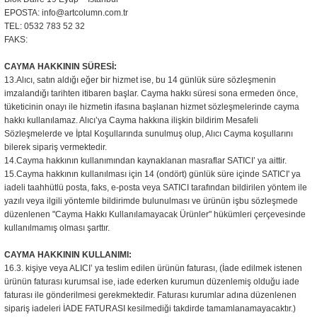
EPOSTA: info@artcolumn.com.tr
TEL: 0532 783 52 32
FAKS:
CAYMA HAKKININ SÜRESİ:
13.Alıcı, satın aldığı eğer bir hizmet ise, bu 14 günlük süre sözleşmenin
imzalandığı tarihten itibaren başlar. Cayma hakkı süresi sona ermeden önce,
tüketicinin onayı ile hizmetin ifasına başlanan hizmet sözleşmelerinde cayma
hakkı kullanılamaz. Alıcı’ya Cayma hakkına ilişkin bildirim Mesafeli
Sözleşmelerde ve İptal Koşullarında sunulmuş olup, Alıcı Cayma koşullarını
bilerek sipariş vermektedir.
14.Cayma hakkının kullanımından kaynaklanan masraflar SATICI’ ya aittir.
15.Cayma hakkının kullanılması için 14 (ondört) günlük süre içinde SATICI' ya
iadeli taahhütlü posta, faks, e-posta veya SATICI tarafından bildirilen yöntem ile
yazılı veya ilgili yöntemle bildirimde bulunulması ve ürünün işbu sözleşmede
düzenlenen "Cayma Hakkı Kullanılamayacak Ürünler" hükümleri çerçevesinde
kullanılmamış olması şarttır.
CAYMA HAKKININ KULLANIMI:
16.3. kişiye veya ALICI’ ya teslim edilen ürünün faturası, (İade edilmek istenen
ürünün faturası kurumsal ise, iade ederken kurumun düzenlemiş olduğu iade
faturası ile gönderilmesi gerekmektedir. Faturası kurumlar adına düzenlenen
sipariş iadeleri İADE FATURASI kesilmediği takdirde tamamlanamayacaktır.)