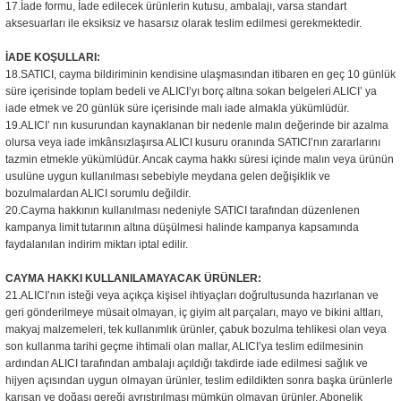
17.İade formu, İade edilecek ürünlerin kutusu, ambalajı, varsa standart
aksesuarları ile eksiksiz ve hasarsız olarak teslim edilmesi gerekmektedir.
İADE KOŞULLARI:
18.SATICI, cayma bildiriminin kendisine ulaşmasından itibaren en geç 10 günlük
süre içerisinde toplam bedeli ve ALICI’yı borç altına sokan belgeleri ALICI’ ya
iade etmek ve 20 günlük süre içerisinde malı iade almakla yükümlüdür.
19.ALICI’ nın kusurundan kaynaklanan bir nedenle malın değerinde bir azalma
olursa veya iade imkânsızlaşırsa ALICI kusuru oranında SATICI’nın zararlarını
tazmin etmekle yükümlüdür. Ancak cayma hakkı süresi içinde malın veya ürünün
usulüne uygun kullanılması sebebiyle meydana gelen değişiklik ve
bozulmalardan ALICI sorumlu değildir.
20.Cayma hakkının kullanılması nedeniyle SATICI tarafından düzenlenen
kampanya limit tutarının altına düşülmesi halinde kampanya kapsamında
faydalanılan indirim miktarı iptal edilir.
CAYMA HAKKI KULLANILAMAYACAK ÜRÜNLER:
21.ALICI’nın isteği veya açıkça kişisel ihtiyaçları doğrultusunda hazırlanan ve
geri gönderilmeye müsait olmayan, iç giyim alt parçaları, mayo ve bikini altları,
makyaj malzemeleri, tek kullanımlık ürünler, çabuk bozulma tehlikesi olan veya
son kullanma tarihi geçme ihtimali olan mallar, ALICI’ya teslim edilmesinin
ardından ALICI tarafından ambalajı açıldığı takdirde iade edilmesi sağlık ve
hijyen açısından uygun olmayan ürünler, teslim edildikten sonra başka ürünlerle
karışan ve doğası gereği ayrıştırılması mümkün olmayan ürünler, Abonelik