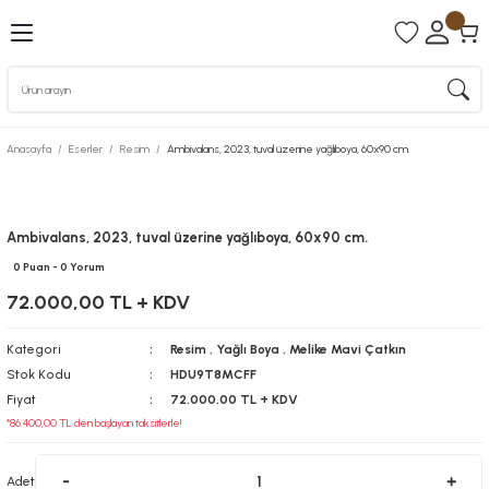
Anasayfa
Eserler
Resim
Ambivalans, 2023, tuval üzerine yağlıboya, 60x90 cm.
Ambivalans, 2023, tuval üzerine yağlıboya, 60x90 cm.
0 Puan - 0 Yorum
72.000,00 TL + KDV
Kategori
Resim
,
Yağlı Boya
,
Melike Mavi Çatkın
Stok Kodu
HDU9T8MCFF
Fiyat
72.000,00 TL + KDV
*86.400,00 TL den başlayan taksitlerle!
Adet