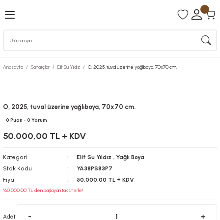
Anasayfa
Sanatçılar
Elif Su Yıldız
O, 2025, tuval üzerine yağlıboya, 70x70 cm.
O, 2025, tuval üzerine yağlıboya, 70x70 cm.
0 Puan - 0 Yorum
50.000,00 TL + KDV
Kategori
Elif Su Yıldız
,
Yağlı Boya
Stok Kodu
YA38PS83P7
Fiyat
50.000,00 TL + KDV
*60.000,00 TL den başlayan taksitlerle!
Adet