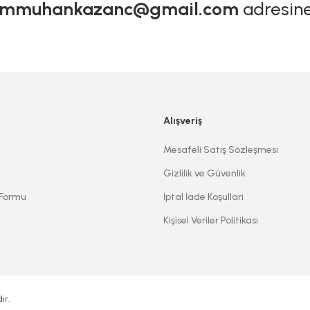
mmuhankazanc@gmail.com
adresine
tersiz gördüğünüz noktaları öneri formunu kullanarak tarafımıza iletebilirsi
Ürün hakkında henüz soru sorulmamış.
Sitemize ilk yorumu siz yapın!
Bu ürüne ilk yorumu siz yapın!
Alışveriş
Deneyimini Paylaş
Yorum Yaz
Soru Sor
Mesafeli Satış Sözleşmesi
Gizlilik ve Güvenlik
 Formu
İptal İade Koşullari
Kişisel Veriler Politikası
Gönder
ır.