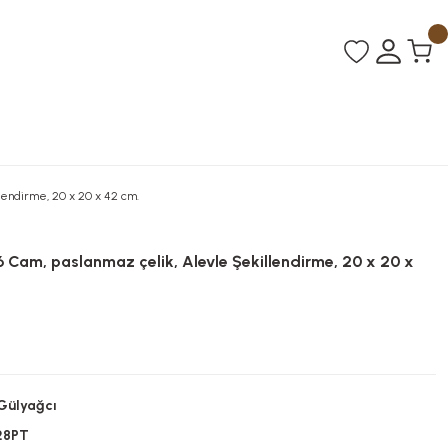
lendirme, 20 x 20 x 42 cm.
Cam, paslanmaz çelik, Alevle Şekillendirme, 20 x 20 x
Gülyağcı
28PT