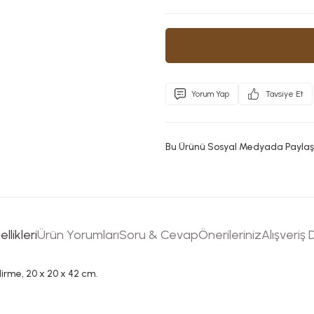
Yorum Yap
Tavsiye Et
Bu Ürünü Sosyal Medyada Paylaş
llikleri
Ürün Yorumları
Soru & Cevap
Önerileriniz
Alışveriş
irme, 20 x 20 x 42 cm.