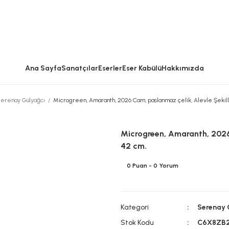
Ana Sayfa
Sanatçılar
Eserler
Eser Kabülü
Hakkımızda
erenay Gülyağcı
Microgreen, Amaranth, 2026 Cam, paslanmaz çelik, Alevle Şekil
Microgreen, Amaranth, 2026 
42 cm.
0 Puan - 0 Yorum
Kategori
Serenay 
Stok Kodu
C6X8ZB