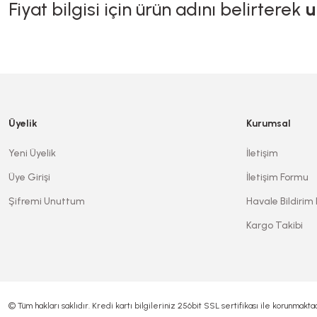
Fiyat bilgisi için ürün adını belirterek
u
Bu ürünün fiyat bilgisi, resim, ürün açıklamalarında ve diğer konularda ye
Görüş ve önerileriniz için teşekkür ederiz.
Ürün resmi kalitesiz, bozuk veya görüntülenemiyor.
Üyelik
Kurumsal
Ürün açıklamasında eksik bilgiler bulunuyor.
Yeni Üyelik
İletişim
Ürün bilgilerinde hatalar bulunuyor.
Üye Girişi
İletişim Formu
Ürün fiyatı diğer sitelerden daha pahalı.
Şifremi Unuttum
Havale Bildirim
Bu ürüne benzer farklı alternatifler olmalı.
Kargo Takibi
© Tüm hakları saklıdır. Kredi kartı bilgileriniz 256bit SSL sertifikası ile korunmaktad