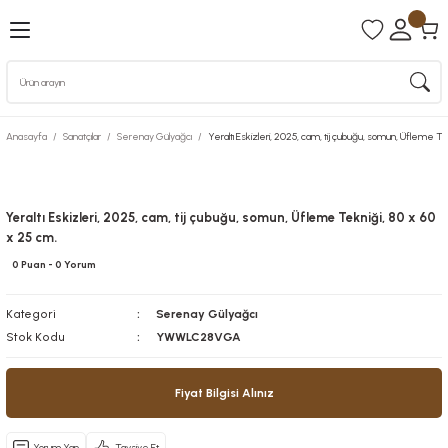
Anasayfa
Sanatçılar
Serenay Gülyağcı
Yeraltı Eskizleri, 2025, cam, tij çubuğu, somun, Üfleme Te
Yeraltı Eskizleri, 2025, cam, tij çubuğu, somun, Üfleme Tekniği, 80 x 60
x 25 cm.
0 Puan - 0 Yorum
Kategori
Serenay Gülyağcı
Stok Kodu
YWWLC28VGA
Fiyat Bilgisi Alınız
Yorum Yap
Tavsiye Et