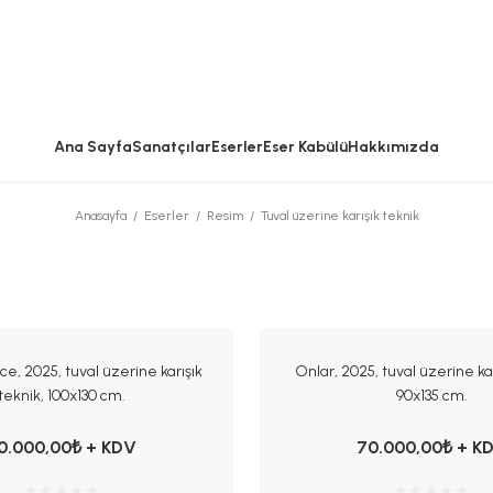
Ana Sayfa
Sanatçılar
Eserler
Eser Kabülü
Hakkımızda
Anasayfa
Eserler
Resim
Tuval üzerine karışık teknik
e, 2025, tuval üzerine karışık
Onlar, 2025, tuval üzerine kar
teknik, 100x130 cm.
90x135 cm.
0.000,00₺ + KDV
70.000,00₺ + K