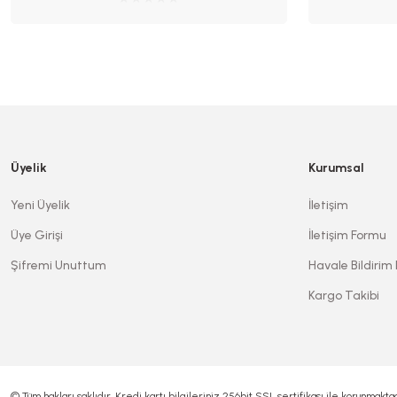
Üyelik
Kurumsal
Yeni Üyelik
İletişim
Üye Girişi
İletişim Formu
Şifremi Unuttum
Havale Bildirim
Kargo Takibi
© Tüm hakları saklıdır. Kredi kartı bilgileriniz 256bit SSL sertifikası ile korunmaktad